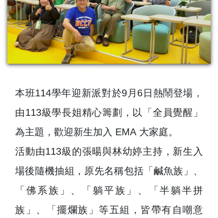
本班114學年迎新派對於9月6日熱鬧登場，
由113級學長姐精心籌劃，以「全員覺醒」
為主題，歡迎新生加入 EMA 大家庭。
活動由113級的張暘與林幼婷主持，新生入
場後隨機抽組，原先名稱包括「鹹魚族」、
「佛系族」、「躺平族」、「半躺半拼
族」、「擺爛族」等五組，皆帶有自嘲意