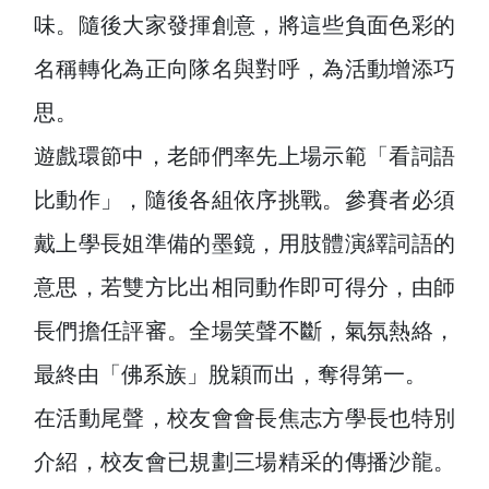
味。隨後大家發揮創意，將這些負面色彩的
名稱轉化為正向隊名與對呼，為活動增添巧
思。
遊戲環節中，老師們率先上場示範「看詞語
比動作」，隨後各組依序挑戰。參賽者必須
戴上學長姐準備的墨鏡，用肢體演繹詞語的
意思，若雙方比出相同動作即可得分，由師
長們擔任評審。全場笑聲不斷，氣氛熱絡，
最終由「佛系族」脫穎而出，奪得第一。
在活動尾聲，校友會會長焦志方學長也特別
介紹，校友會已規劃三場精采的傳播沙龍。